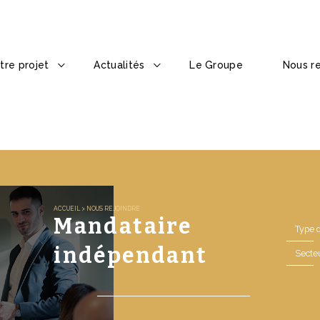
tre projet
Actualités
Le Groupe
Nous re
ACCUEIL
>
NOUS REJOINDRE
Mandataire
Type 
indépendant
Secte