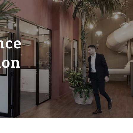
nce
ion