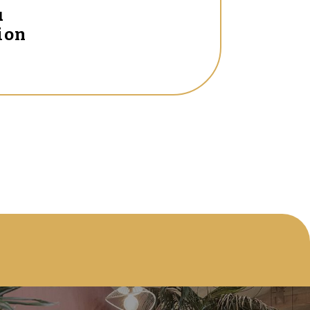
u
ion