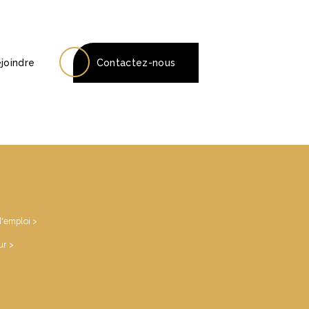
joindre
Contactez-nous
d'emploi >
ur >