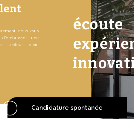
lent
écoute
rutement, nous vous
expérie
é d’embrasser une
un secteur plein
innovat
Candidature spontanée