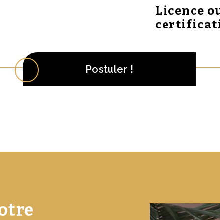
Licence o
certificat
Postuler !
otre