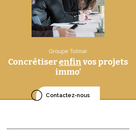
Groupe Tolmar
Concrétiser
enfin
vos projets
immo’
Contactez-nous